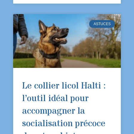
ASTUCES
Le collier licol Halti :
l’outil idéal pour
accompagner la
socialisation précoce